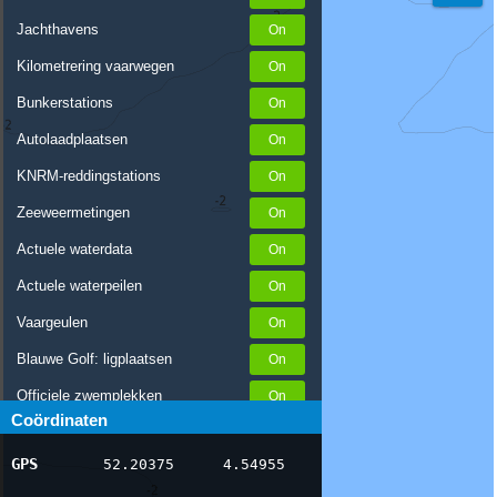
Jachthavens
Kilometrering vaarwegen
Bunkerstations
Autolaadplaatsen
KNRM-reddingstations
Zeeweermetingen
Actuele waterdata
Actuele waterpeilen
Vaargeulen
Blauwe Golf: ligplaatsen
Officiele zwemplekken
Coördinaten
Stremmingen/hinder
GPS
52.20375
4.54955
AIS scheepsposities