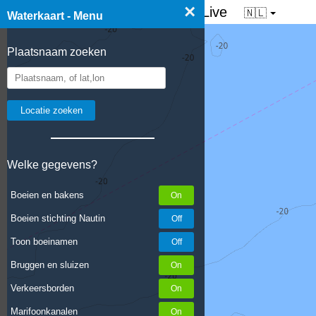
×
☰ Waterkaart van Nederland - Live
🇳🇱
Waterkaart - Menu
Plaatsnaam zoeken
Welke gegevens?
Boeien en bakens
Boeien stichting Nautin
Toon boeinamen
Bruggen en sluizen
Verkeersborden
Marifoonkanalen