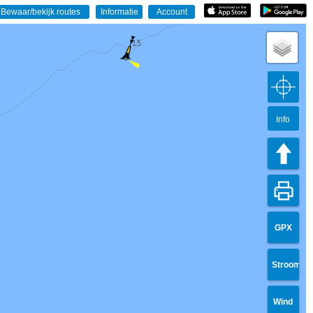
Info
GPX
Stroom
Wind