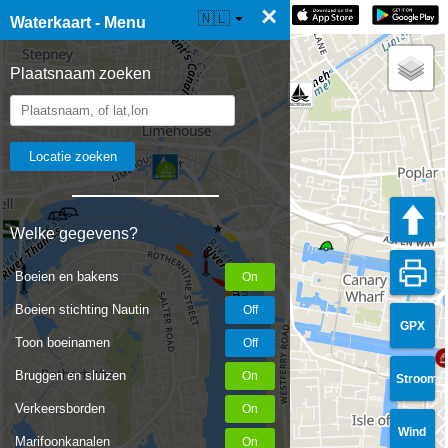
×
☰ Waterkaart Live
🇳🇱
Waterkaart - Menu
Plaatsnaam zoeken
Welke gegevens?
Boeien en bakens
Boeien stichting Nautin
GPX
Toon boeinamen
Bruggen en sluizen
Stroom
Verkeersborden
Wind
Marifoonkanalen