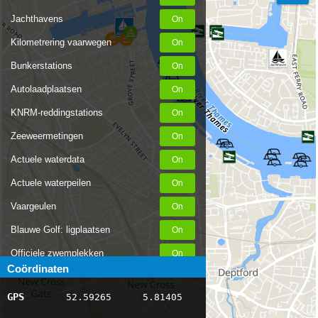
Jachthavens
Kilometrering vaarwegen
Bunkerstations
Autolaadplaatsen
KNRM-reddingstations
Zeeweermetingen
Actuele waterdata
Actuele waterpeilen
Vaargeulen
Blauwe Golf: ligplaatsen
Officiele zwemplekken
Coördinaten
Stremmingen/hinder
GPS
52.59265
5.81405
AIS scheepsposities