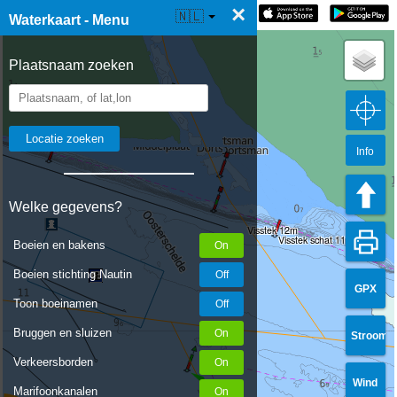
×
☰ Waterkaart Live
🇳🇱
Waterkaart - Menu
Plaatsnaam zoeken
Info
Welke gegevens?
Visstek 12m
Visstek schat 11 meters
Boeien en bakens
Boeien stichting Nautin
GPX
Toon boeinamen
Bruggen en sluizen
Stroom
Verkeersborden
Wind
Marifoonkanalen