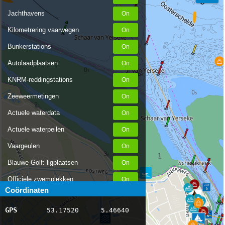
Jachthavens
Kilometrering vaarwegen
Bunkerstations
Autolaadplaatsen
KNRM-reddingstations
Zeeweermetingen
Actuele waterdata
Actuele waterpeilen
Vaargeulen
Blauwe Golf: ligplaatsen
Officiele zwemplekken
Coördinaten
Stremmingen/hinder
GPS
53.17520
5.46640
AIS scheepsposities