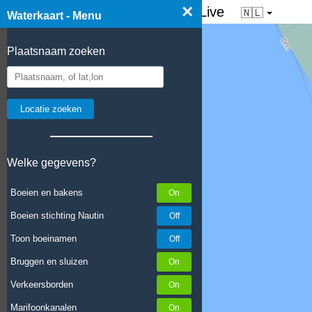
×
☰ Waterkaart van Nederland - Live
🇳🇱
Waterkaart - Menu
Plaatsnaam zoeken
Welke gegevens?
Boeien en bakens
Boeien stichting Nautin
Toon boeinamen
Bruggen en sluizen
Verkeersborden
Marifoonkanalen