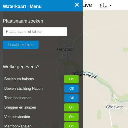
×
☰ Waterkaart van Nederland - Live
🇳🇱
Waterkaart - Menu
Plaatsnaam zoeken
Welke gegevens?
Boeien en bakens
Boeien stichting Nautin
Toon boeinamen
Bruggen en sluizen
Verkeersborden
Marifoonkanalen