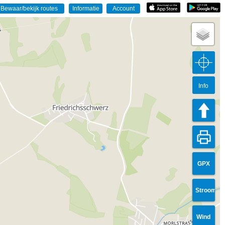
Info
GPX
Stroom
Wind