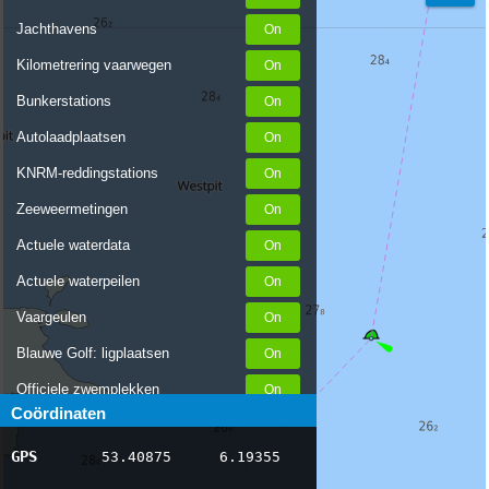
Jachthavens
Kilometrering vaarwegen
Bunkerstations
Autolaadplaatsen
KNRM-reddingstations
Zeeweermetingen
Actuele waterdata
Actuele waterpeilen
Vaargeulen
Blauwe Golf: ligplaatsen
Officiele zwemplekken
Coördinaten
Stremmingen/hinder
GPS
53.40875
6.19355
AIS scheepsposities