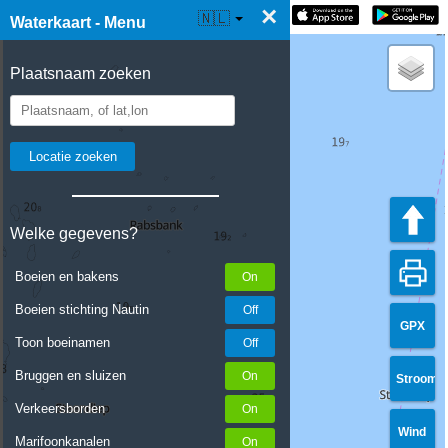
×
☰ Waterkaart Live
🇳🇱
Waterkaart - Menu
Plaatsnaam zoeken
Welke gegevens?
Boeien en bakens
Boeien stichting Nautin
GPX
Toon boeinamen
Bruggen en sluizen
Stroom
Verkeersborden
Wind
Marifoonkanalen