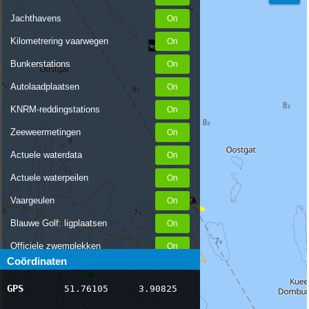
Jachthavens
Kilometrering vaarwegen
Bunkerstations
Autolaadplaatsen
KNRM-reddingstations
Zeeweermetingen
Actuele waterdata
Actuele waterpeilen
Vaargeulen
Blauwe Golf: ligplaatsen
Officiele zwemplekken
Coördinaten
Stremmingen/hinder
GPS
51.76105
3.90825
AIS scheepsposities