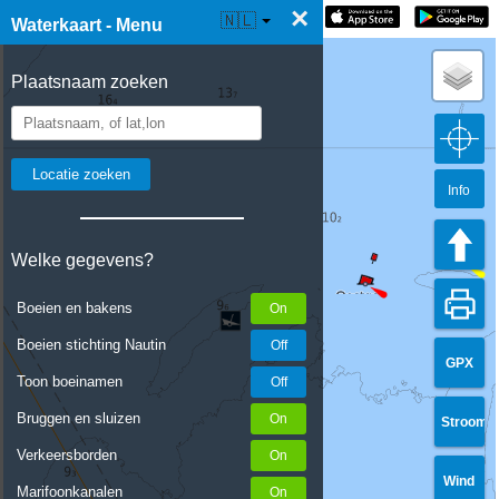
×
☰ Waterkaart Live
🇳🇱
Waterkaart - Menu
Plaatsnaam zoeken
Info
Welke gegevens?
Boeien en bakens
Boeien stichting Nautin
GPX
Toon boeinamen
Bruggen en sluizen
Stroom
Verkeersborden
Wind
Marifoonkanalen