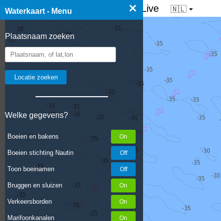
×
☰ Waterkaart van Nederland - Live
🇳🇱
Waterkaart - Menu
Plaatsnaam zoeken
Welke gegevens?
Boeien en bakens
Boeien stichting Nautin
Toon boeinamen
Bruggen en sluizen
Verkeersborden
Marifoonkanalen