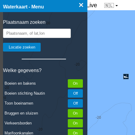
×
☰ Waterkaart van Nederland - Live
🇳🇱
Waterkaart - Menu
Plaatsnaam zoeken
Welke gegevens?
Boeien en bakens
Boeien stichting Nautin
Toon boeinamen
Bruggen en sluizen
Verkeersborden
Marifoonkanalen