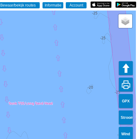
GPX
Sunk TSS Long Sand Head
Stroom
Wind