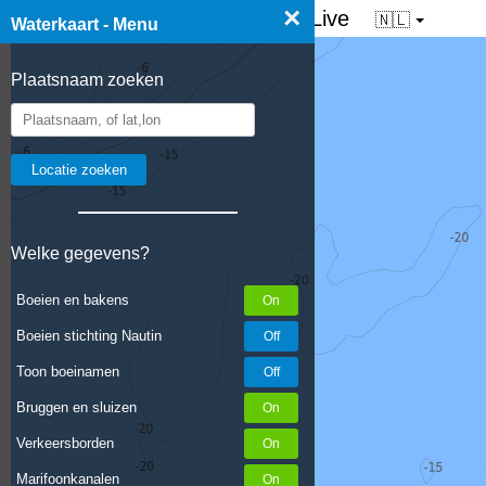
×
☰ Waterkaart van Nederland - Live
🇳🇱
Waterkaart - Menu
Plaatsnaam zoeken
Welke gegevens?
Boeien en bakens
Boeien stichting Nautin
Toon boeinamen
Bruggen en sluizen
Verkeersborden
Marifoonkanalen