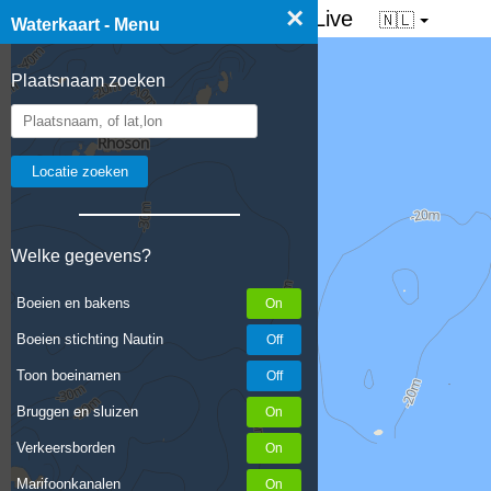
×
☰ Waterkaart van Nederland - Live
🇳🇱
Waterkaart - Menu
Plaatsnaam zoeken
Welke gegevens?
Boeien en bakens
Boeien stichting Nautin
Toon boeinamen
Bruggen en sluizen
Verkeersborden
Marifoonkanalen