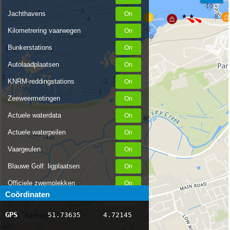
Jachthavens
Kilometrering vaarwegen
Bunkerstations
Autolaadplaatsen
KNRM-reddingstations
Zeeweermetingen
Actuele waterdata
Actuele waterpeilen
Vaargeulen
Blauwe Golf: ligplaatsen
Officiele zwemplekken
Coördinaten
Stremmingen/hinder
GPS
51.73635
4.72145
AIS scheepsposities