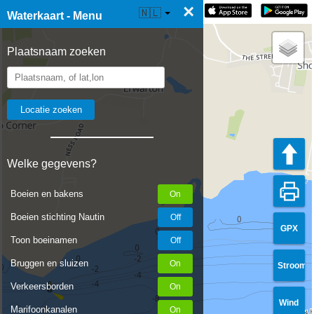
×
☰ Waterkaart Live
🇳🇱
Waterkaart - Menu
Plaatsnaam zoeken
Welke gegevens?
Boeien en bakens
Boeien stichting Nautin
GPX
Toon boeinamen
Bruggen en sluizen
Stroom
Verkeersborden
Wind
Marifoonkanalen