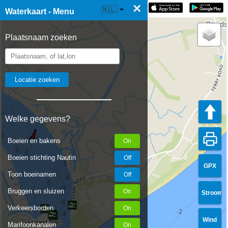
×
☰ Waterkaart Live
🇳🇱
Waterkaart - Menu
Plaatsnaam zoeken
Welke gegevens?
Boeien en bakens
Boeien stichting Nautin
GPX
Toon boeinamen
Bruggen en sluizen
Stroom
Verkeersborden
Wind
Marifoonkanalen