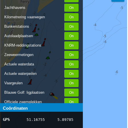
Jachthavens
Kilometrering vaarwegen
Bunkerstations
Autolaadplaatsen
KNRM-reddingstations
Zeeweermetingen
Actuele waterdata
Actuele waterpeilen
Vaargeulen
Blauwe Golf: ligplaatsen
Officiele zwemplekken
Coördinaten
Stremmingen/hinder
GPS
51.16755
5.89785
AIS scheepsposities