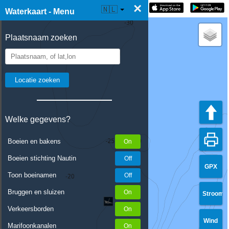
×
☰ Waterkaart Live
🇳🇱
Waterkaart - Menu
Plaatsnaam zoeken
Welke gegevens?
Boeien en bakens
Boeien stichting Nautin
GPX
Toon boeinamen
Bruggen en sluizen
Stroom
Verkeersborden
Wind
Marifoonkanalen