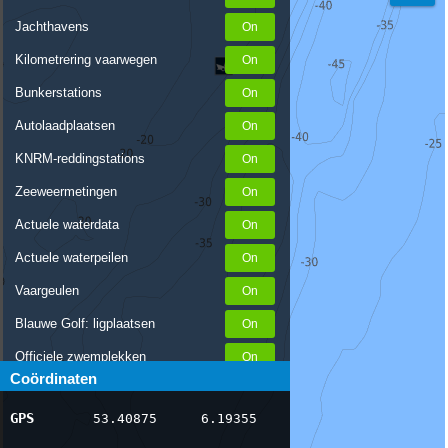
Jachthavens
Kilometrering vaarwegen
Bunkerstations
Autolaadplaatsen
KNRM-reddingstations
Zeeweermetingen
Actuele waterdata
Actuele waterpeilen
Vaargeulen
Blauwe Golf: ligplaatsen
Officiele zwemplekken
Coördinaten
Stremmingen/hinder
GPS
53.40875
6.19355
AIS scheepsposities