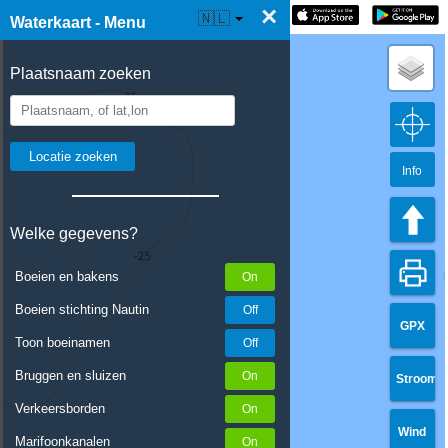
×
☰ Waterkaart Live
🇳🇱
Waterkaart - Menu
Plaatsnaam zoeken
Info
Welke gegevens?
Boeien en bakens
Boeien stichting Nautin
GPX
Toon boeinamen
Bruggen en sluizen
Stroom
Verkeersborden
Wind
Marifoonkanalen