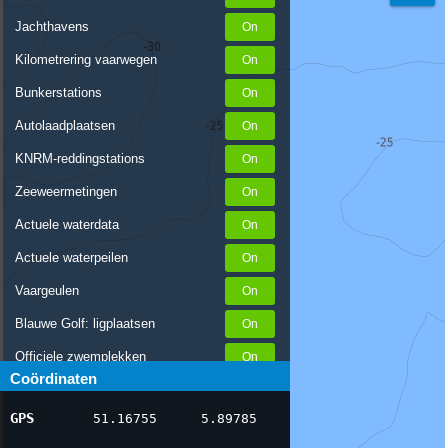
Jachthavens
Kilometrering vaarwegen
Bunkerstations
Autolaadplaatsen
KNRM-reddingstations
Zeeweermetingen
Actuele waterdata
Actuele waterpeilen
Vaargeulen
Blauwe Golf: ligplaatsen
Officiele zwemplekken
Coördinaten
Stremmingen/hinder
GPS
51.16755
5.89785
AIS scheepsposities