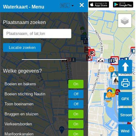
×
☰ Waterkaart Live
🇳🇱
Waterkaart - Menu
Plaatsnaam zoeken
Welke gegevens?
Boeien en bakens
Boeien stichting Nautin
GPX
Toon boeinamen
Bruggen en sluizen
Stroom
Verkeersborden
Wind
Marifoonkanalen