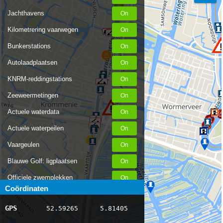
Jachthavens
Kilometrering vaarwegen
Bunkerstations
Autolaadplaatsen
KNRM-reddingstations
Zeeweermetingen
Actuele waterdata
Actuele waterpeilen
Vaargeulen
Blauwe Golf: ligplaatsen
Officiele zwemplekken
Coördinaten
Stremmingen/hinder
GPS
52.59265
5.81405
AIS scheepsposities