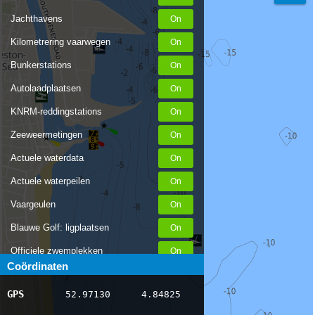
Jachthavens
Kilometrering vaarwegen
Bunkerstations
Autolaadplaatsen
KNRM-reddingstations
Zeeweermetingen
Actuele waterdata
Actuele waterpeilen
Vaargeulen
Blauwe Golf: ligplaatsen
Officiele zwemplekken
Coördinaten
Stremmingen/hinder
GPS
52.97130
4.84825
AIS scheepsposities