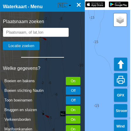
×
☰ Waterkaart Live
🇳🇱
Waterkaart - Menu
Plaatsnaam zoeken
Welke gegevens?
Boeien en bakens
Boeien stichting Nautin
GPX
Toon boeinamen
Bruggen en sluizen
Stroom
Verkeersborden
Wind
Marifoonkanalen