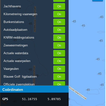
Jachthavens
Kilometrering vaarwegen
Bunkerstations
Autolaadplaatsen
KNRM-reddingstations
Zeeweermetingen
Actuele waterdata
Actuele waterpeilen
Vaargeulen
Blauwe Golf: ligplaatsen
Officiele zwemplekken
Coördinaten
Stremmingen/hinder
GPS
51.16755
5.89785
AIS scheepsposities