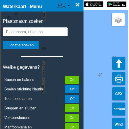
×
☰ Waterkaart Live
🇳🇱
Waterkaart - Menu
Plaatsnaam zoeken
Welke gegevens?
Boeien en bakens
Boeien stichting Nautin
GPX
Toon boeinamen
Bruggen en sluizen
Stroom
Verkeersborden
Wind
Marifoonkanalen