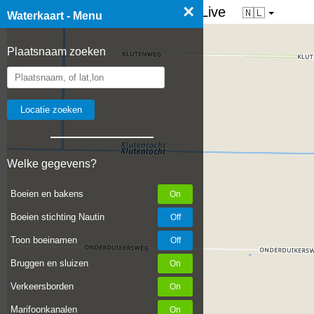
×
☰ Waterkaart van Nederland - Live
🇳🇱
Waterkaart - Menu
Plaatsnaam zoeken
Welke gegevens?
Boeien en bakens
Boeien stichting Nautin
Toon boeinamen
Bruggen en sluizen
Verkeersborden
Marifoonkanalen