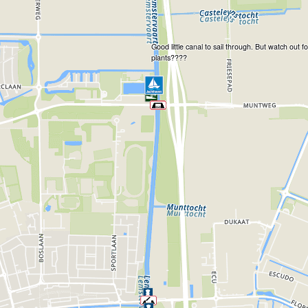
Good little canal to sail through. But watch out fo
plants????