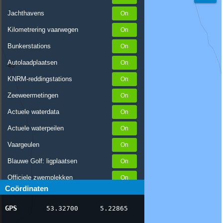
Jachthavens
Kilometrering vaarwegen
Bunkerstations
Autolaadplaatsen
KNRM-reddingstations
Zeeweermetingen
Actuele waterdata
Actuele waterpeilen
Vaargeulen
Blauwe Golf: ligplaatsen
Officiele zwemplekken
Coördinaten
Stremmingen/hinder
GPS
53.32700
5.22865
AIS scheepsposities