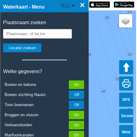
×
☰ Waterkaart Live
🇳🇱
Waterkaart - Menu
Plaatsnaam zoeken
Welke gegevens?
Boeien en bakens
Boeien stichting Nautin
GPX
Toon boeinamen
Bruggen en sluizen
Stroom
Verkeersborden
Wind
Marifoonkanalen