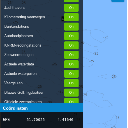
Jachthavens
Kilometrering vaarwegen
Bunkerstations
Autolaadplaatsen
KNRM-reddingstations
Zeeweermetingen
Actuele waterdata
Actuele waterpeilen
Vaargeulen
Blauwe Golf: ligplaatsen
Officiele zwemplekken
Coördinaten
Stremmingen/hinder
GPS
51.70025
4.41640
AIS scheepsposities