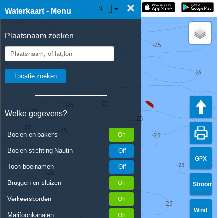
×
☰ Waterkaart Live
🇳🇱
Waterkaart - Menu
Plaatsnaam zoeken
Welke gegevens?
Boeien en bakens
Boeien stichting Nautin
GPX
Toon boeinamen
Bruggen en sluizen
Stroom
Verkeersborden
Wind
Marifoonkanalen