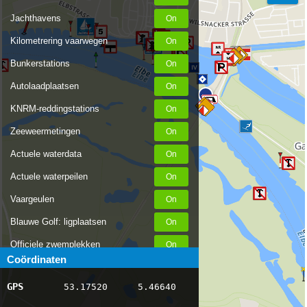
Jachthavens
Kilometrering vaarwegen
Bunkerstations
Autolaadplaatsen
KNRM-reddingstations
Zeeweermetingen
Actuele waterdata
Actuele waterpeilen
Vaargeulen
Blauwe Golf: ligplaatsen
Officiele zwemplekken
Coördinaten
Stremmingen/hinder
GPS
53.17520
5.46640
AIS scheepsposities