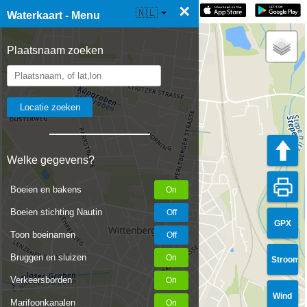
×
☰ Waterkaart Live
🇳🇱
Waterkaart - Menu
Plaatsnaam zoeken
Welke gegevens?
Boeien en bakens
Boeien stichting Nautin
GPX
Toon boeinamen
Bruggen en sluizen
Stroom
Verkeersborden
Wind
Marifoonkanalen