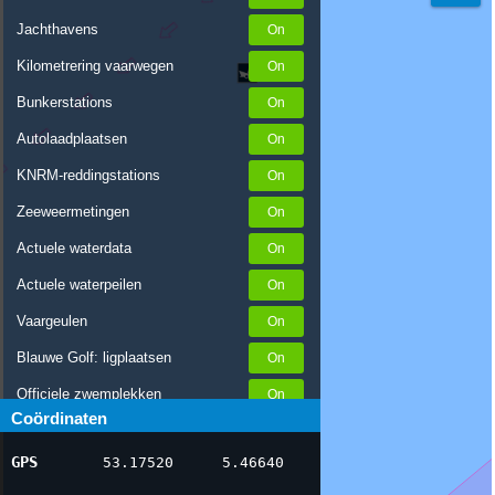
Jachthavens
Kilometrering vaarwegen
Bunkerstations
Autolaadplaatsen
KNRM-reddingstations
Zeeweermetingen
Actuele waterdata
Actuele waterpeilen
Vaargeulen
Blauwe Golf: ligplaatsen
Officiele zwemplekken
Coördinaten
Stremmingen/hinder
GPS
53.17520
5.46640
AIS scheepsposities