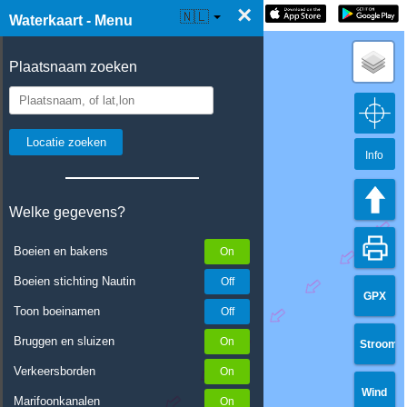
×
☰ Waterkaart Live
🇳🇱
Waterkaart - Menu
Plaatsnaam zoeken
Info
Welke gegevens?
Boeien en bakens
Boeien stichting Nautin
GPX
Toon boeinamen
Bruggen en sluizen
Stroom
Verkeersborden
Wind
Marifoonkanalen