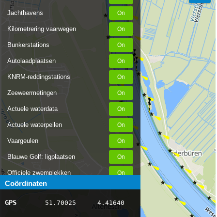
Jachthavens
Kilometrering vaarwegen
Bunkerstations
Autolaadplaatsen
KNRM-reddingstations
Zeeweermetingen
Actuele waterdata
Actuele waterpeilen
Vaargeulen
Blauwe Golf: ligplaatsen
Officiele zwemplekken
Coördinaten
Stremmingen/hinder
GPS
51.70025
4.41640
AIS scheepsposities