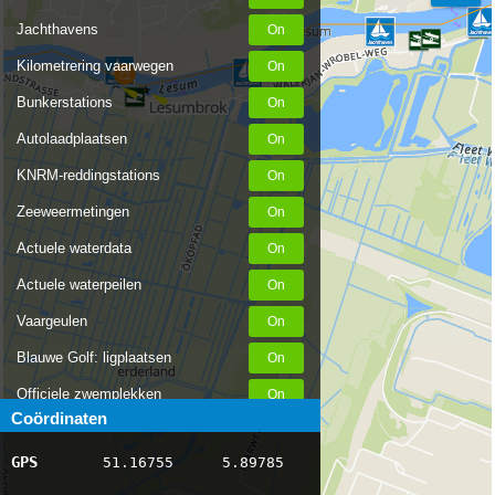
Jachthavens
Kilometrering vaarwegen
Bunkerstations
Autolaadplaatsen
KNRM-reddingstations
Zeeweermetingen
Actuele waterdata
Actuele waterpeilen
Vaargeulen
Blauwe Golf: ligplaatsen
Officiele zwemplekken
Coördinaten
Stremmingen/hinder
GPS
51.16755
5.89785
AIS scheepsposities