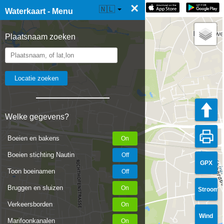
×
☰ Waterkaart Live
🇳🇱
Waterkaart - Menu
Plaatsnaam zoeken
Welke gegevens?
Boeien en bakens
Boeien stichting Nautin
GPX
Toon boeinamen
Bruggen en sluizen
Stroom
Verkeersborden
Wind
Marifoonkanalen