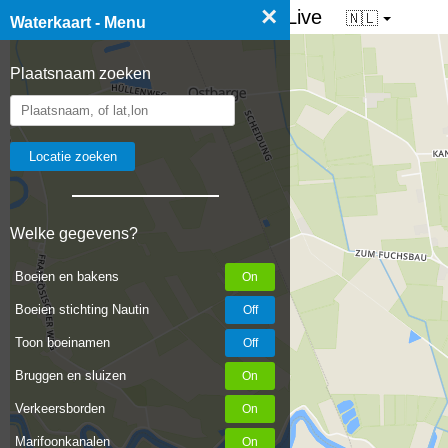
×
☰ Waterkaart van Nederland - Live
🇳🇱
Waterkaart - Menu
Plaatsnaam zoeken
Welke gegevens?
Boeien en bakens
Boeien stichting Nautin
Toon boeinamen
Bruggen en sluizen
Verkeersborden
Marifoonkanalen