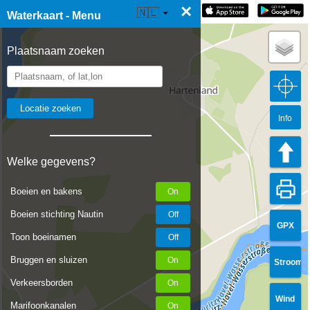
×
☰ Waterkaart Live
🇳🇱
Waterkaart - Menu
Plaatsnaam zoeken
Info
Welke gegevens?
Boeien en bakens
Boeien stichting Nautin
GPX
Toon boeinamen
Bruggen en sluizen
Stroom
Verkeersborden
Wind
Marifoonkanalen