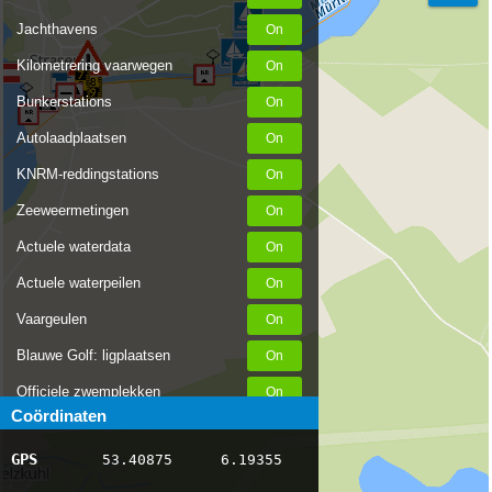
Jachthavens
Kilometrering vaarwegen
Bunkerstations
Autolaadplaatsen
KNRM-reddingstations
Zeeweermetingen
Actuele waterdata
Actuele waterpeilen
Vaargeulen
Blauwe Golf: ligplaatsen
Officiele zwemplekken
Coördinaten
Stremmingen/hinder
GPS
53.40875
6.19355
AIS scheepsposities