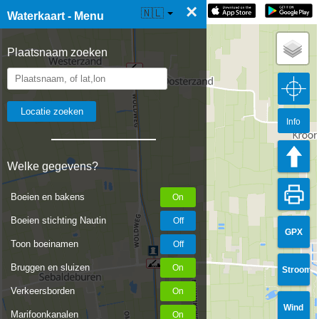
×
☰ Waterkaart Live
🇳🇱
Waterkaart - Menu
Plaatsnaam zoeken
Info
Welke gegevens?
Boeien en bakens
Boeien stichting Nautin
GPX
Toon boeinamen
Bruggen en sluizen
Stroom
Verkeersborden
Wind
Marifoonkanalen