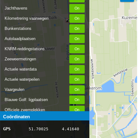
Jachthavens
Kilometrering vaarwegen
Bunkerstations
Autolaadplaatsen
KNRM-reddingstations
Zeeweermetingen
Actuele waterdata
Actuele waterpeilen
Vaargeulen
Blauwe Golf: ligplaatsen
Officiele zwemplekken
Coördinaten
Stremmingen/hinder
GPS
51.70025
4.41640
AIS scheepsposities