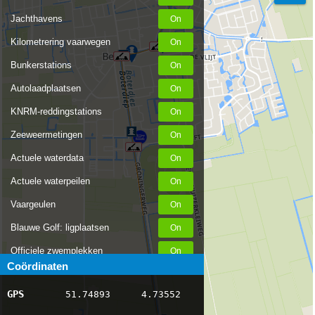
Jachthavens
Kilometrering vaarwegen
Bunkerstations
Autolaadplaatsen
KNRM-reddingstations
Zeeweermetingen
Actuele waterdata
Actuele waterpeilen
Vaargeulen
Blauwe Golf: ligplaatsen
Officiele zwemplekken
Coördinaten
Stremmingen/hinder
GPS
51.74893
4.73552
AIS scheepsposities