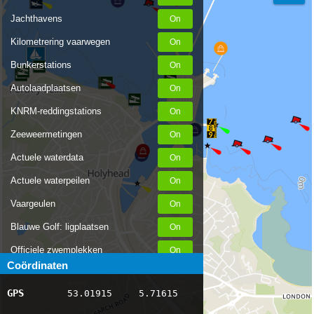
Jachthavens
Kilometrering vaarwegen
Bunkerstations
Autolaadplaatsen
KNRM-reddingstations
Zeeweermetingen
Actuele waterdata
Actuele waterpeilen
Vaargeulen
Blauwe Golf: ligplaatsen
Officiele zwemplekken
Coördinaten
Stremmingen/hinder
GPS
53.01915
5.71615
AIS scheepsposities