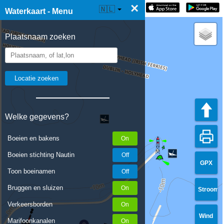
×
☰ Waterkaart Live
🇳🇱
Waterkaart - Menu
Plaatsnaam zoeken
Welke gegevens?
Boeien en bakens
Boeien stichting Nautin
GPX
Toon boeinamen
Bruggen en sluizen
Stroom
Verkeersborden
Wind
Marifoonkanalen