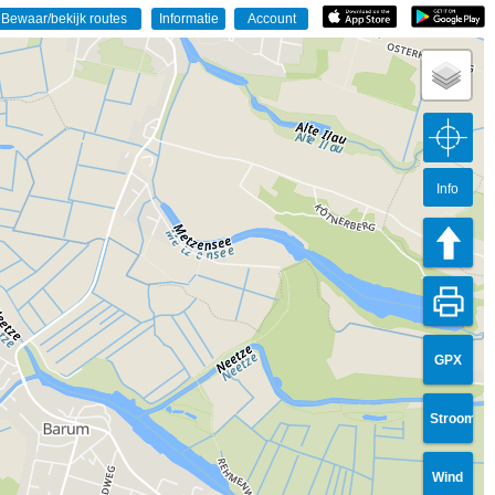
Info
GPX
Stroom
Wind