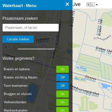
×
☰ Waterkaart van Nederland - Live
🇳🇱
Waterkaart - Menu
Plaatsnaam zoeken
Welke gegevens?
Boeien en bakens
Boeien stichting Nautin
Toon boeinamen
Bruggen en sluizen
Verkeersborden
Marifoonkanalen