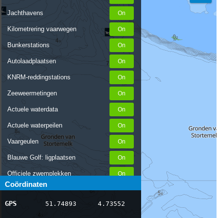
Jachthavens
Kilometrering vaarwegen
Bunkerstations
Autolaadplaatsen
KNRM-reddingstations
Zeeweermetingen
Actuele waterdata
Actuele waterpeilen
Vaargeulen
Blauwe Golf: ligplaatsen
Officiele zwemplekken
Coördinaten
Stremmingen/hinder
GPS
51.74893
4.73552
AIS scheepsposities