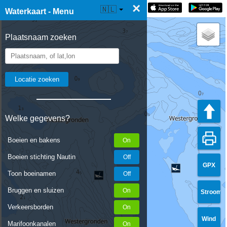
×
☰ Waterkaart Live
🇳🇱
Waterkaart - Menu
Plaatsnaam zoeken
Welke gegevens?
Boeien en bakens
Boeien stichting Nautin
GPX
Toon boeinamen
Bruggen en sluizen
Stroom
Verkeersborden
Wind
Marifoonkanalen