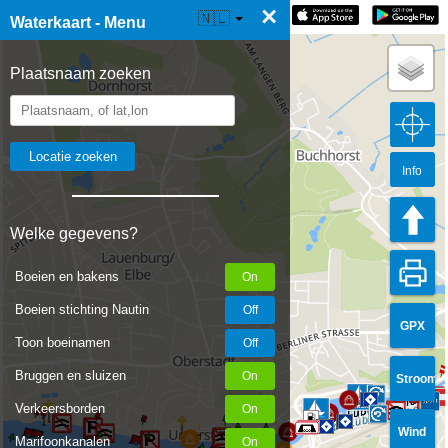
×
☰ Waterkaart Live
🇳🇱
Waterkaart - Menu
Plaatsnaam zoeken
Info
Welke gegevens?
Boeien en bakens
Boeien stichting Nautin
GPX
Toon boeinamen
Bruggen en sluizen
Stroom
Verkeersborden
Wind
Marifoonkanalen