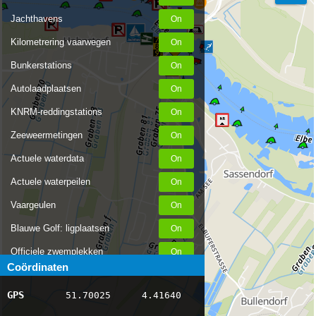
Jachthavens
Kilometrering vaarwegen
Bunkerstations
Autolaadplaatsen
KNRM-reddingstations
Zeeweermetingen
Actuele waterdata
Actuele waterpeilen
Vaargeulen
Blauwe Golf: ligplaatsen
Officiele zwemplekken
Coördinaten
Stremmingen/hinder
GPS
51.70025
4.41640
AIS scheepsposities