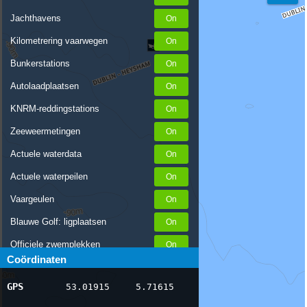
Jachthavens
Kilometrering vaarwegen
Bunkerstations
Autolaadplaatsen
KNRM-reddingstations
Zeeweermetingen
Actuele waterdata
Actuele waterpeilen
Vaargeulen
Blauwe Golf: ligplaatsen
Officiele zwemplekken
Coördinaten
Stremmingen/hinder
GPS
53.01915
5.71615
AIS scheepsposities