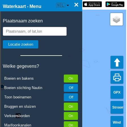
×
☰ Waterkaart Live
🇳🇱
Waterkaart - Menu
Plaatsnaam zoeken
Welke gegevens?
Boeien en bakens
Boeien stichting Nautin
GPX
Toon boeinamen
Bruggen en sluizen
Stroom
Verkeersborden
Wind
Marifoonkanalen