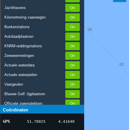
Jachthavens
Kilometrering vaarwegen
Bunkerstations
Autolaadplaatsen
KNRM-reddingstations
Zeeweermetingen
Actuele waterdata
Actuele waterpeilen
Vaargeulen
Blauwe Golf: ligplaatsen
Officiele zwemplekken
Coördinaten
Stremmingen/hinder
GPS
51.70025
4.41640
AIS scheepsposities