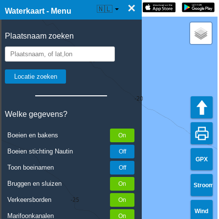
×
☰ Waterkaart Live
🇳🇱
Waterkaart - Menu
Plaatsnaam zoeken
Welke gegevens?
Boeien en bakens
Boeien stichting Nautin
GPX
Toon boeinamen
Bruggen en sluizen
Stroom
Verkeersborden
Wind
Marifoonkanalen