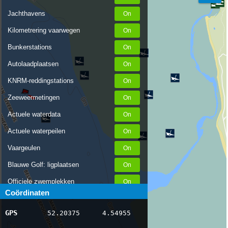
Jachthavens
Kilometrering vaarwegen
Bunkerstations
Autolaadplaatsen
KNRM-reddingstations
Zeeweermetingen
Actuele waterdata
Actuele waterpeilen
Vaargeulen
Blauwe Golf: ligplaatsen
Officiele zwemplekken
Coördinaten
Stremmingen/hinder
GPS
52.20375
4.54955
AIS scheepsposities