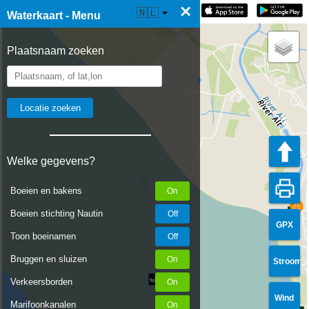
×
☰ Waterkaart Live
🇳🇱
Waterkaart - Menu
Plaatsnaam zoeken
Welke gegevens?
Boeien en bakens
Boeien stichting Nautin
GPX
Toon boeinamen
Bruggen en sluizen
Stroom
Verkeersborden
Wind
Marifoonkanalen