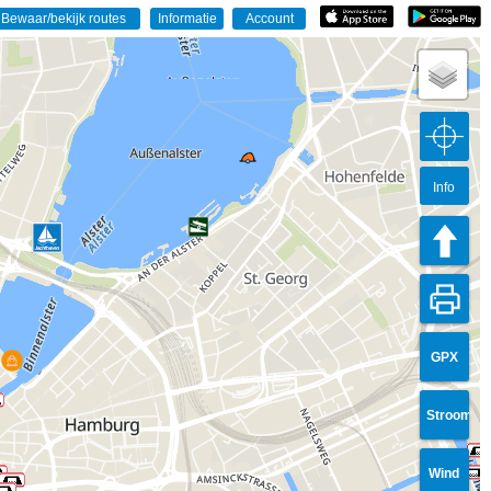
Info
GPX
Stroom
Wind