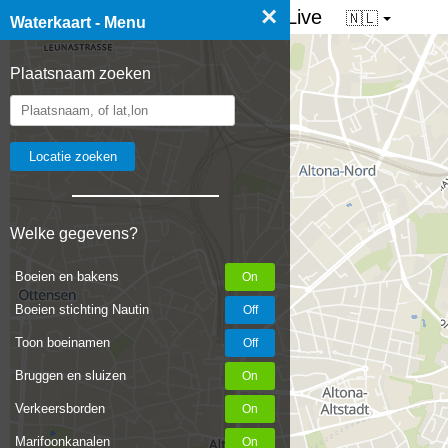
×
☰ Waterkaart van Nederland - Live
🇳🇱
Waterkaart - Menu
Plaatsnaam zoeken
Welke gegevens?
Boeien en bakens
Boeien stichting Nautin
Toon boeinamen
Bruggen en sluizen
Verkeersborden
Marifoonkanalen