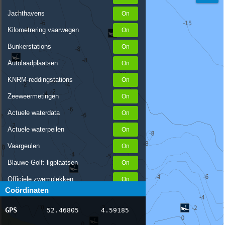
Jachthavens
Kilometrering vaarwegen
Bunkerstations
Autolaadplaatsen
KNRM-reddingstations
Zeeweermetingen
Actuele waterdata
Actuele waterpeilen
Vaargeulen
Blauwe Golf: ligplaatsen
Officiele zwemplekken
Coördinaten
Stremmingen/hinder
GPS
52.46805
4.59185
AIS scheepsposities