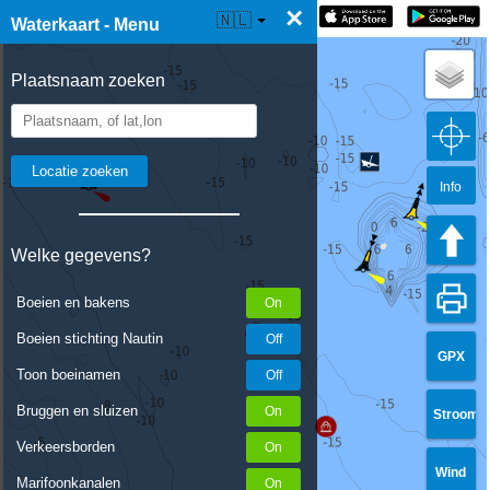
×
☰ Waterkaart Live
🇳🇱
Waterkaart - Menu
Plaatsnaam zoeken
Info
Welke gegevens?
Boeien en bakens
Boeien stichting Nautin
GPX
Toon boeinamen
Bruggen en sluizen
Stroom
Verkeersborden
Wind
Marifoonkanalen