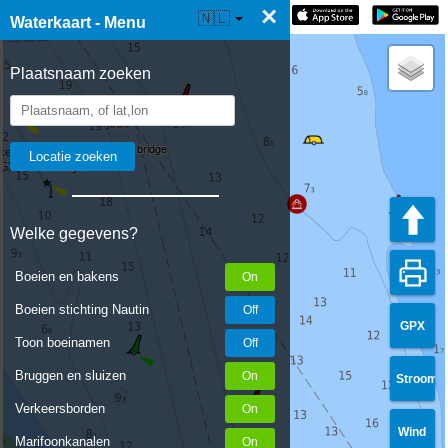
×
☰ Waterkaart Live
🇳🇱
Waterkaart - Menu
Plaatsnaam zoeken
Caution: tanker unloading bridge
Welke gegevens?
Boeien en bakens
Boeien stichting Nautin
GPX
Toon boeinamen
Bruggen en sluizen
Stroom
Verkeersborden
Wind
Marifoonkanalen