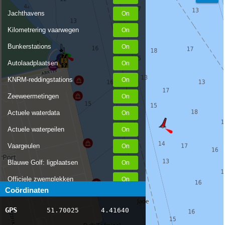
Jachthavens
Kilometrering vaarwegen
Bunkerstations
Autolaadplaatsen
KNRM-reddingstations
Zeeweermetingen
Actuele waterdata
Actuele waterpeilen
Vaargeulen
Blauwe Golf: ligplaatsen
Officiele zwemplekken
Coördinaten
Stremmingen/hinder
GPS
51.70025
4.41640
AIS scheepsposities