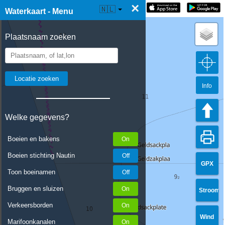
×
☰ Waterkaart Live
🇳🇱
Waterkaart - Menu
Plaatsnaam zoeken
Info
Welke gegevens?
Boeien en bakens
Boeien stichting Nautin
GPX
Toon boeinamen
Bruggen en sluizen
Stroom
Verkeersborden
Wind
Marifoonkanalen