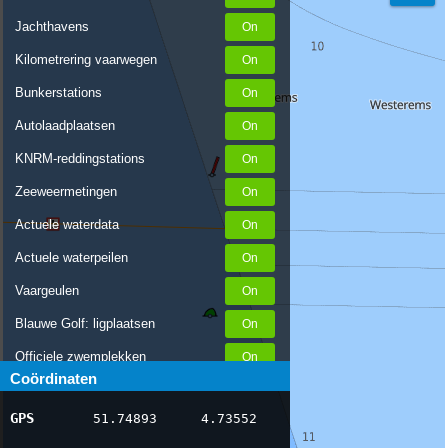
Jachthavens
Kilometrering vaarwegen
Bunkerstations
Autolaadplaatsen
KNRM-reddingstations
Zeeweermetingen
Actuele waterdata
Actuele waterpeilen
Vaargeulen
Blauwe Golf: ligplaatsen
Officiele zwemplekken
Coördinaten
Stremmingen/hinder
GPS
51.74893
4.73552
AIS scheepsposities