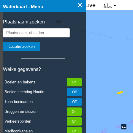
×
☰ Waterkaart van Nederland - Live
🇳🇱
Waterkaart - Menu
Plaatsnaam zoeken
Welke gegevens?
Boeien en bakens
Boeien stichting Nautin
Toon boeinamen
Bruggen en sluizen
Verkeersborden
Marifoonkanalen