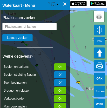
×
☰ Waterkaart Live
🇳🇱
Waterkaart - Menu
Plaatsnaam zoeken
Info
Welke gegevens?
Boeien en bakens
Boeien stichting Nautin
GPX
Toon boeinamen
Bruggen en sluizen
Stroom
Verkeersborden
Wind
Marifoonkanalen