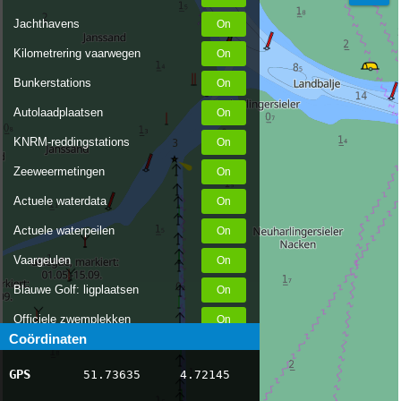
Jachthavens
Kilometrering vaarwegen
Bunkerstations
Autolaadplaatsen
KNRM-reddingstations
Zeeweermetingen
Actuele waterdata
Actuele waterpeilen
Vaargeulen
Blauwe Golf: ligplaatsen
Officiele zwemplekken
Coördinaten
Stremmingen/hinder
GPS
51.73635
4.72145
AIS scheepsposities