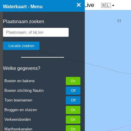
×
☰ Waterkaart van Nederland - Live
🇳🇱
Waterkaart - Menu
Plaatsnaam zoeken
Welke gegevens?
Boeien en bakens
Boeien stichting Nautin
Toon boeinamen
Bruggen en sluizen
Verkeersborden
Marifoonkanalen