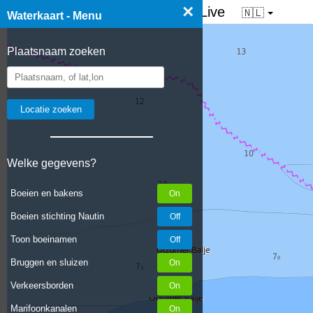
×
☰ Waterkaart van Nederland - Live
🇳🇱
Waterkaart - Menu
Plaatsnaam zoeken
Welke gegevens?
Boeien en bakens
Boeien stichting Nautin
Toon boeinamen
Bruggen en sluizen
Verkeersborden
Marifoonkanalen