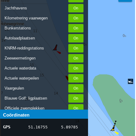
Jachthavens
Kilometrering vaarwegen
Bunkerstations
Autolaadplaatsen
KNRM-reddingstations
Zeeweermetingen
Actuele waterdata
Actuele waterpeilen
Vaargeulen
Blauwe Golf: ligplaatsen
Officiele zwemplekken
Coördinaten
Stremmingen/hinder
GPS
51.16755
5.89785
AIS scheepsposities