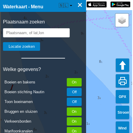
×
☰ Waterkaart Live
🇳🇱
Waterkaart - Menu
Plaatsnaam zoeken
Welke gegevens?
Boeien en bakens
Boeien stichting Nautin
GPX
Toon boeinamen
Bruggen en sluizen
Stroom
Verkeersborden
Wind
Marifoonkanalen