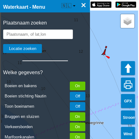
×
☰ Waterkaart Live
🇳🇱
Waterkaart - Menu
Plaatsnaam zoeken
Welke gegevens?
Boeien en bakens
Boeien stichting Nautin
GPX
Toon boeinamen
Bruggen en sluizen
Stroom
Verkeersborden
Wind
Marifoonkanalen