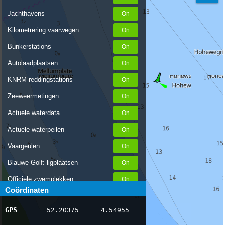
Jachthavens
Kilometrering vaarwegen
Bunkerstations
Autolaadplaatsen
KNRM-reddingstations
Zeeweermetingen
Actuele waterdata
Actuele waterpeilen
Vaargeulen
Blauwe Golf: ligplaatsen
Officiele zwemplekken
Coördinaten
Stremmingen/hinder
GPS
52.20375
4.54955
AIS scheepsposities