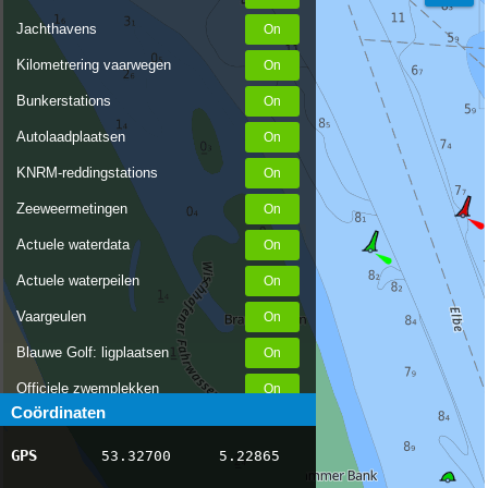
Jachthavens
Kilometrering vaarwegen
Bunkerstations
Autolaadplaatsen
KNRM-reddingstations
Zeeweermetingen
Actuele waterdata
Actuele waterpeilen
Vaargeulen
Blauwe Golf: ligplaatsen
Officiele zwemplekken
Coördinaten
Stremmingen/hinder
GPS
53.32700
5.22865
AIS scheepsposities