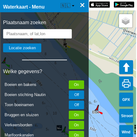
×
☰ Waterkaart Live
🇳🇱
Waterkaart - Menu
Plaatsnaam zoeken
Welke gegevens?
Boeien en bakens
Boeien stichting Nautin
GPX
Toon boeinamen
Bruggen en sluizen
Stroom
Verkeersborden
Wind
Marifoonkanalen