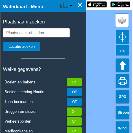
×
☰ Waterkaart Live
🇳🇱
Waterkaart - Menu
Plaatsnaam zoeken
Info
Welke gegevens?
Boeien en bakens
Boeien stichting Nautin
GPX
Toon boeinamen
Bruggen en sluizen
Stroom
Verkeersborden
Wind
Marifoonkanalen