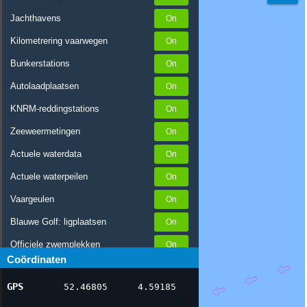
Jachthavens
Kilometrering vaarwegen
Bunkerstations
Autolaadplaatsen
KNRM-reddingstations
Zeeweermetingen
Actuele waterdata
Actuele waterpeilen
Vaargeulen
Blauwe Golf: ligplaatsen
Officiele zwemplekken
Coördinaten
Stremmingen/hinder
GPS
52.46805
4.59185
AIS scheepsposities