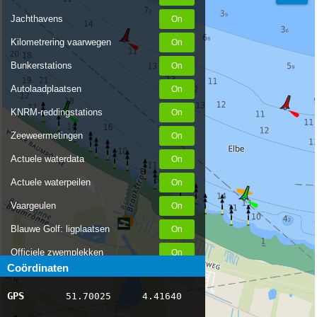
Jachthavens
Kilometrering vaarwegen
Bunkerstations
Autolaadplaatsen
KNRM-reddingstations
Zeeweermetingen
Actuele waterdata
Actuele waterpeilen
Vaargeulen
Blauwe Golf: ligplaatsen
Officiele zwemplekken
Coördinaten
Stremmingen/hinder
GPS
51.70025
4.41640
AIS scheepsposities