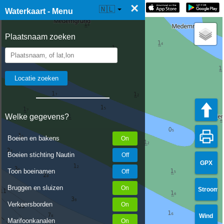
×
☰ Waterkaart Live
🇳🇱
Waterkaart - Menu
Plaatsnaam zoeken
Welke gegevens?
Boeien en bakens
Boeien stichting Nautin
GPX
Toon boeinamen
Bruggen en sluizen
Stroom
Verkeersborden
Wind
Marifoonkanalen